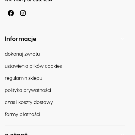
Linki w stopce
Informacje
dokonaj zwrotu
ustawienia plików cookies
regulamin sklepu
polityka prywatności
czas i koszty dostawy
formy płatności
o söppö