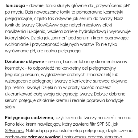
Tonizacja
- dawniej toniki służyły głównie do „przywrócenia pH”
po myciu. Dziś nowoczesne toniki to pełnoprawne kosmetyki
pielęgnacyjne, często tak aktywne jak serum do twarzy. Nasz
tonik do twarzy
Glow&Aww
daje natychmiastowy efekt
nawilżenia i ukojenia, wspiera barierę hydrolipidową i wyrównuje
koloryt skóry. Działa jak „primer” pod serum i krem poprawiając
wchłanianie i przyczepność kolejnych warstw. To nie tylko
wyrównanie pH, ale realna pielęgnacja.
Działanie aktywne
- serum, booster lub inny skoncentrowany
kosmetyk - to odpowiedź na konkretny cel pielęgnacyjny
(regulacja sebum, wygładzenie drobnych zmarszczek) lub
wzbogacenie pielęgnacji twarzy o konkretne surowce aktywne
(np. retinol, kwasy). Dzięki nim w prosty sposób możesz
ukierunkować całą swoją pielęgnację twarzy. Dobrze dobrane
serum potęguje działanie kremu i realnie poprawia kondycję
skóry
Pielęgnacja codzienna,
czyli krem do twarzy na dzień i na noc.
Rano lekki krem nawilżający, który zawiera filtr SPF 50, jak
SPFennec
. Nakładaj go jako ostatni etap pielęgnacji, dzięki czemu
zachowasz
zdrowy wygląd
i zatrzymasz procesy starzenia