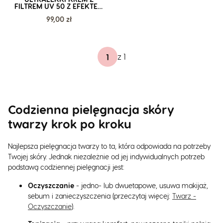
FILTREM UV 50 Z EFEKTEM
GLOW PA++++ PPD 25,6 |
Cena
99,00 zł
SPFENNEC
z 1
Codzienna pielęgnacja skóry
twarzy krok po kroku
Najlepsza pielęgnacja twarzy to ta, która odpowiada na potrzeby
Twojej skóry. Jednak niezależnie od jej indywidualnych potrzeb
podstawą codziennej pielęgnacji jest:
Oczyszczanie
- jedno- lub dwuetapowe, usuwa makijaż,
sebum i zanieczyszczenia (przeczytaj więcej:
Twarz -
Oczyszczanie
).