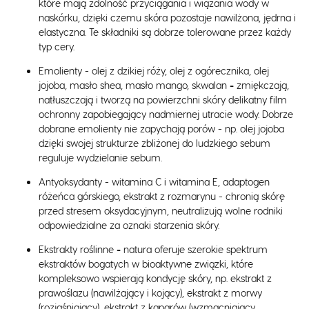
które mają zdolność przyciągania i wiązania wody w
naskórku, dzięki czemu skóra pozostaje nawilżona, jędrna i
elastyczna. Te składniki są dobrze tolerowane przez każdy
typ cery.
Emolienty - olej z dzikiej róży, olej z ogórecznika, olej
jojoba, masło shea, masło mango, skwalan
-
zmiękczają,
natłuszczają i tworzą na powierzchni skóry delikatny film
ochronny zapobiegający nadmiernej utracie wody. Dobrze
dobrane emolienty nie zapychają porów - np. olej jojoba
dzięki swojej strukturze zbliżonej do ludzkiego sebum
reguluje wydzielanie sebum.
Antyoksydanty - witamina C i witamina E, adaptogen
różeńca górskiego, ekstrakt z rozmarynu - chronią skórę
przed stresem oksydacyjnym, neutralizują wolne rodniki
odpowiedzialne za oznaki starzenia skóry.
Ekstrakty roślinne
-
natura oferuje szerokie spektrum
ekstraktów bogatych w bioaktywne związki, które
kompleksowo wspierają kondycję skóry, np. ekstrakt z
prawoślazu (nawilżający i kojący), ekstrakt z morwy
(rozjaśniający), ekstrakt z kaparów (wzmacniający