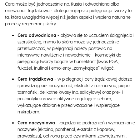
Cera może być jednocześnie np. tłusta i odwodniona albo
mieszana i trądzikowa - dlatego najlepsza pielęgnacja twarzy to
ta, która uwzględnia więcej niż jeden aspekt i wspiera naturalne
procesy regeneracji skóry.
Cera odwodniona
- objawia się to uczuciem ściągnięcia i
szorstkością, mimo to skóra może się jednocześnie
przetłuszczać, w pielęgnacji należy postawić na
intensywne nawilżenie i nawodnienie - kosmetyki do
pielęgnacji twarzy bogate w humektant (kwas PGA,
fukożel, inulina) i emolienty „zamykające” wilgoć.
Cera trądzikowa
- w pielęgnacji cery trądzikowej dobrze
sprawdzają się: niacynamid, ekstrakt z rozmarynu, pieprz
tasmański, delikatne kwasy (np. salicylowy) oraz pre- i
postbiotyki surowce aktywne regulujące sebum,
wykazujące działanie przeciwzapalne i wspierające
mikrobiom.
Cera naczyniowa
- łagodzenie podrażnień i wzmacnianie
naczynek (ektoina, panthenol, ekstrakt z kaparów,
prawoślazu), ochrona przed czynnikami zewnętrznymi,