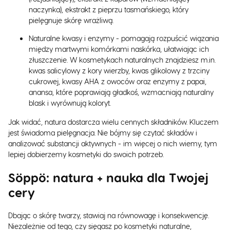
naczynka), ekstrakt z pieprzu tasmańskiego, który
pielęgnuje skórę wrażliwą.
Naturalne kwasy i enzymy - pomagają rozpuścić wiązania
między martwymi komórkami naskórka, ułatwiając ich
złuszczenie. W kosmetykach naturalnych znajdziesz m.in.
kwas salicylowy z kory wierzby, kwas glikolowy z trzciny
cukrowej, kwasy AHA z owoców oraz enzymy z papai,
anansa, które poprawiają gładkoś, wzmacniają naturalny
blask i wyrównują koloryt.
Jak widać, natura dostarcza wielu cennych składników. Kluczem
jest świadoma pielęgnacja. Nie bójmy się czytać składów i
analizować substancji aktywnych - im więcej o nich wiemy, tym
lepiej dobierzemy kosmetyki do swoich potrzeb.
Söppö: natura + nauka dla Twojej
cery
Dbając o skórę twarzy, stawiaj na równowagę i konsekwencję.
Niezależnie od tego, czy sięgasz po kosmetyki naturalne,