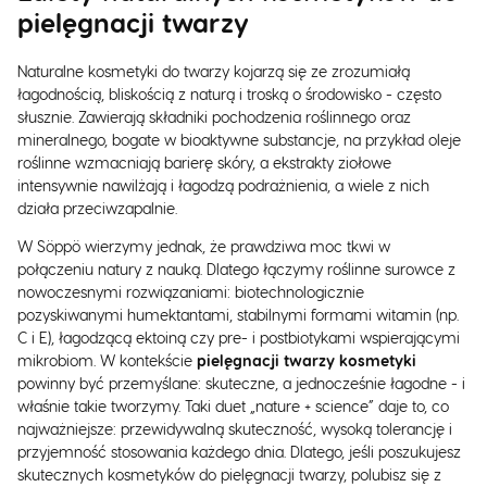
pielęgnacji twarzy
Naturalne kosmetyki do twarzy kojarzą się ze zrozumiałą
łagodnością, bliskością z naturą i troską o środowisko - często
słusznie. Zawierają składniki pochodzenia roślinnego oraz
mineralnego, bogate w bioaktywne substancje, na przykład oleje
roślinne wzmacniają barierę skóry, a ekstrakty ziołowe
intensywnie nawilżają i łagodzą podrażnienia, a wiele z nich
działa przeciwzapalnie.
W Söppö wierzymy jednak, że prawdziwa moc tkwi w
połączeniu natury z nauką. Dlatego łączymy roślinne surowce z
nowoczesnymi rozwiązaniami: biotechnologicznie
pozyskiwanymi humektantami, stabilnymi formami witamin (np.
C i E), łagodzącą ektoiną czy pre- i postbiotykami wspierającymi
mikrobiom. W kontekście
pielęgnacji twarzy kosmetyki
powinny być przemyślane: skuteczne, a jednocześnie łagodne - i
właśnie takie tworzymy. Taki duet „nature + science” daje to, co
najważniejsze: przewidywalną skuteczność, wysoką tolerancję i
przyjemność stosowania każdego dnia. Dlatego, jeśli poszukujesz
skutecznych kosmetyków do pielęgnacji twarzy, polubisz się z