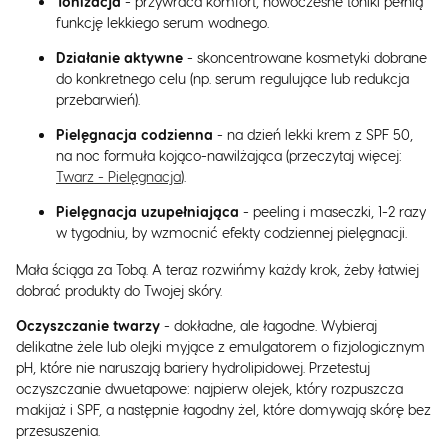
Tonizacja
- przywraca komfort, nowoczesne toniki pełnią
funkcję lekkiego serum wodnego.
Działanie aktywne
- skoncentrowane kosmetyki dobrane
do konkretnego celu (np. serum regulujące lub redukcja
przebarwień).
Pielęgnacja
codzienna
- na dzień lekki krem z SPF 50,
na noc formuła kojąco-nawilżająca (przeczytaj więcej:
Twarz - Pielęgnacja
).
Pielęgnacja uzupełniająca
- peeling i maseczki, 1-2 razy
w tygodniu, by wzmocnić efekty codziennej pielęgnacji.
Mała ściąga za Tobą. A teraz rozwińmy każdy krok, żeby łatwiej
dobrać produkty do Twojej skóry.
Oczyszczanie twarzy
- dokładne, ale łagodne. Wybieraj
delikatne żele lub olejki myjące z emulgatorem o fizjologicznym
pH, które nie naruszają bariery hydrolipidowej. Przetestuj
oczyszczanie dwuetapowe: najpierw olejek, który rozpuszcza
makijaż i SPF, a następnie łagodny żel, które domywają skórę bez
przesuszenia.