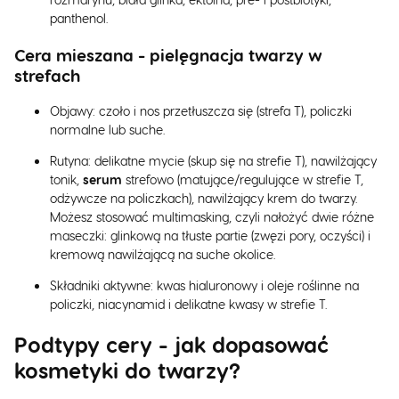
panthenol.
Cera mieszana - pielęgnacja twarzy w
strefach
Objawy: czoło i nos przetłuszcza się (strefa T), policzki
normalne lub suche.
Rutyna: delikatne mycie (skup się na strefie T), nawilżający
tonik,
serum
strefowo (matujące/regulujące w strefie T,
odżywcze na policzkach), nawilżający krem do twarzy.
Możesz stosować multimasking, czyli nałożyć dwie różne
maseczki: glinkową na tłuste partie (zwęzi pory, oczyści) i
kremową nawilżającą na suche okolice.
Składniki aktywne: kwas hialuronowy i oleje roślinne na
policzki, niacynamid i delikatne kwasy w strefie T.
Podtypy cery - jak dopasować
kosmetyki do twarzy?