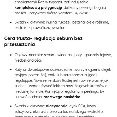
emolientami). Raz w tygodniu zafunduj sobie
kompleksową pielęgnację
, delikatny peeling i bogata
maska - przywróci skórze komfort i
jej blask
.
Składniki aktywne: inulina, fukożel, betaina, oleje roślinne,
ekstrakt z prawoślazu, skwalan.
Cera tłusta- regulacja sebum bez
przesuszania
Objawy: nadmiar sebum, widoczne pory i gruczoły łojowe,
niedoskonałości.
Rutyna: dwuetapowe oczyszczanie twarzy (najpierw olejek
myjący, potem żel), toniki lub sera normalizujące i
regulujące. Nawilżenie skóry tłustej jest równie ważne jak
suchej - warto używać lekkich nawilżających kremów o
nietłustej formule. Pamiętaj o regularnym peelingu, by
usuwać nadmiar
martwego naskórka
.
Składniki aktywne:
niacynamid
, cynk PCA, kwas
salicylowy, ekstrakt z pieprzu tasmańskiego, ekstrakt z
rozmarynu, biała glinka, ektoina, pre- i postbiotyki,