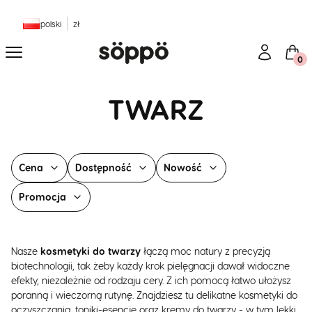
polski
zł
Menu
Zaloguj się
Kosz
TWARZ
Cena
Dostępność
Nowość
Promocja
Koniec filtrów
Nasze
kosmetyki do twarzy
łączą moc natury z precyzją
biotechnologii, tak żeby każdy krok pielęgnacji dawał widoczne
efekty, niezależnie od rodzaju cery. Z ich pomocą łatwo ułożysz
poranną i wieczorną rutynę. Znajdziesz tu delikatne kosmetyki do
oczyszczania, toniki-esencje oraz kremy do twarzy - w tym lekki