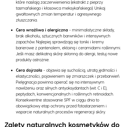
które nasilają zaczerwienienia (ekstrakt z pieprzy
tasmańskiego i kłosowca meksykańskiego). Unikaj
gwałtownych zmian temperatur i agresywnego
złuszczania.
Cera wrażliwa i alergiczna
- minimalistyczne składy,
brak alkoholu, sztucznych barwników i intensywnych
zapachów. Najlepiej sprawdzają się toniki i kremy
barierowe z pantenolem, ektoiną i ceramidami roślinnymi.
Jeśli masz delikatną skórę skłonną do alergii, testuj nowe
produkty ostrożnie.
Cera dojrzała
- objawia się suchością, utratą jędrności i
elastyczności, pojawieniem się zmarszczek i przebarwień.
Pielęgnacja powinna opierać się na intensywnym
nawilżeniu oraz silnych antyoksydantach (wit. C i E),
peptydach, konwencjonalnych i roślinnych retinoidach.
Konsekwentne stosowanie SPF w ciągu dnia to
obowiązkowy etap ochrony przed fotostarzeniem i
wsparcie naturalnych procesów regeneracji skóry.
Zalety naturalnych kosmetyków do