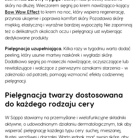
skóry na dłużej. Wieczorem sięgnij po krem nawilżająco-kojący.
Bow Wow Effect
to krem na noc, który wspiera regenerację,
przynosi ukojenie i poprawia komfort skóry. Pozostawia skórę
miękką, elastyczną i wyraźnie bardziej wypoczętą. Nie zapominaj
też o delikatnych okolicach oczu i pielęgnacji ust wybierając
dedykowane produkty.
Pielęgnacja uzupełniająca.
Kilka razy w tygodniu warto dodać
peeling, który usunie martwy naskórek i wygładzi skórę.
Dodatkowo sięgnij po maseczki nawilżające, oczyszczające lub
rewitalizujące i walczące z pierwszymi oznakami starzenia - w
zależności od potrzeb, pomogą wzmocnić efekty codziennej
pielęgnacji.
Pielęgnacja twarzy dostosowana
do każdego rodzaju cery
W Söppö stawiamy na przemyślane i wielofunkcyjne składniki
aktywne, o udowodnionym działaniu dermatologicznym, tak aby
wspierać pielęgnację każdego typu cery: suchej, mieszanej,
tłustej, wrażliwej i dojrzałej. Warto jednak znać swoją skórę, aby