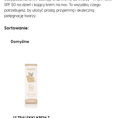
SPF 50 na dzień i kojący krem na noc. To wszystko, czego
potrzebujesz, by ułożyć prostą, przyjemną i skuteczną
pielęgnację twarzy.
Lista produktów
Sortowanie:
Domyślne
ULTRALEKKI KREM Z