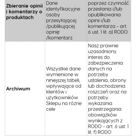
Dane
poprzez czynność
Zbieranie opinii
identyfikacyjne
przesłania i/lub
i komentarzy o
osoby
opublikowania
produktach
przesyłającej
opinii i/lub
/publikującej
komentarza - art.
opinię
6 ust. 1 lit. a) RODO
/komentarz.
Nasz prawnie
uzasadniony
interes do
zabezpieczenia
Wszystkie dane
danych na
wymienione w
potrzeby
niniejszej tabeli,
ustalenia, obrony
wpływające od
lub dochodzenia
Archiwum
klientów i
roszczeń oraz na
użytkowników
potrzeby
Sklepu na różne
wykazania
cele
przestrzegania
obowiązków
wynikających z
RODO - art. 6 ust. 1
lit. f) RODO