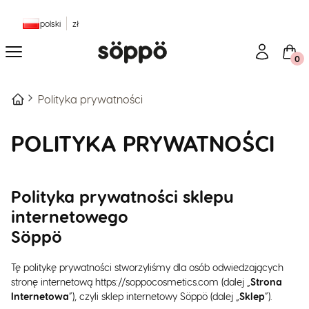
polski
zł
Menu
Zaloguj się
Kosz
Polityka prywatności
POLITYKA PRYWATNOŚCI
Polityka prywatności sklepu
internetowego
Söppö
Tę politykę prywatności stworzyliśmy dla osób odwiedzających
stronę internetową https://soppocosmetics.com (dalej „
Strona
Internetowa
”), czyli sklep internetowy Söppö (dalej „
Sklep
”).