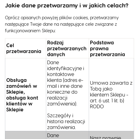
Jakie dane przetwarzamy i w jakich celach?
Oprócz opisanych powyżej plików cookies, przetwarzamy
następujące Twoje dane na następujące cele związane z
funkcjonowaniem Sklepu:
Rodzaj
Podstawa
Cel
przetwarzanych
prawna
przetwarzania
danych
przetwarzania
Dane
identyfikacyjne i
kontaktowe
Obsługa
klienta (adres e-
Umowa zawarta z
zamówień w
mail i inne dane
Tobą jako
Sklepie,
konieczne do
klientem Sklepu -
obsługa kont
realizacji
art. 6 ust. 1 lit. b)
klientów w
zamówienia).
RODO
Sklepie
Szczegóły i
historia realizacji
zamówienia.
Dane
Nasz prawnie