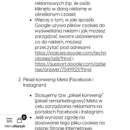
reklamowych (np. ile osób
kliknęło w daną reklamę w
określonym czasie).
Więcej o tym, w jaki sposób
Google używa plików cookies do
wyświetlania reklam i jak możesz
zarządzać swoimi ustawieniami
co do reklam, możesz
przeczytać pod adresami
https://policies.google.com/techn
ologies/ads?hl=pl
i
https://support.google.com/adse
nse/answer/7549925?hl=pl
.
Piksel konwersji Meta (Facebook i
Instagram)
Stosujemy tzw. „piksel konwersji”
(piksel remarketingowy) Meta w
celu zarządzania reklamami na
portalach Facebook i Instagram.
Jeśli wyrazisz zgodę na
stosowanie tego pliku cookies na
Menu
Koszyk
naszej Stronie Internetowej,