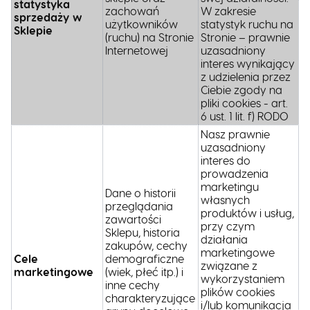
statystyka
zachowań
W zakresie
sprzedaży w
użytkowników
statystyk ruchu na
Sklepie
(ruchu) na Stronie
Stronie – prawnie
Internetowej
uzasadniony
interes wynikający
z udzielenia przez
Ciebie zgody na
pliki cookies - art.
6 ust. 1 lit. f) RODO
Nasz prawnie
uzasadniony
interes do
prowadzenia
marketingu
Dane o historii
własnych
przeglądania
produktów i usług,
zawartości
przy czym
Sklepu, historia
działania
zakupów, cechy
marketingowe
Cele
demograficzne
związane z
marketingowe
(wiek, płeć itp.) i
wykorzystaniem
inne cechy
plików cookies
charakteryzujące
i/lub komunikacja