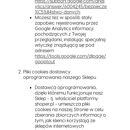
https://support.google.com/anal
ytics/answer/6004245/bezpiecze
%C5%84stwo-danych
.
Możesz też w sposób stały
zapobiec rejestrowaniu przez
Google Analytics informacji
pochodzących z Twojej
przeglądarki, instalując specjalną
wtyczkę znajdującą się pod
adresem
https://tools.google.com/dlpage/
gaoptout
.
Pliki cookies dostawcy
oprogramowania naszego Sklepu
Dostawca oprogramowania,
dzięki któremu funkcjonuje nasz
Sklep - tj. właściciel platformy
shoper.pl - umieszcza pliki
cookies na naszej Stronie w celu
zbierania zbiorczych informacji o
tym, jak klienci korzystają ze
sklepów internetowych