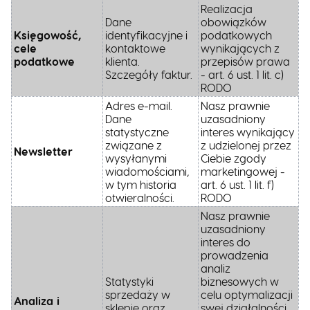
Realizacja
Dane
obowiązków
Księgowość,
identyfikacyjne i
podatkowych
cele
kontaktowe
wynikających z
podatkowe
klienta.
przepisów prawa
Szczegóły faktur.
- art. 6 ust. 1 lit. c)
RODO
Adres e-mail.
Nasz prawnie
Dane
uzasadniony
statystyczne
interes wynikający
związane z
z udzielonej przez
Newsletter
wysyłanymi
Ciebie zgody
wiadomościami,
marketingowej -
w tym historia
art. 6 ust. 1 lit. f)
otwieralności.
RODO
Nasz prawnie
uzasadniony
interes do
prowadzenia
analiz
Statystyki
biznesowych w
sprzedaży w
celu optymalizacji
Analiza i
sklepie oraz
swej działalności.