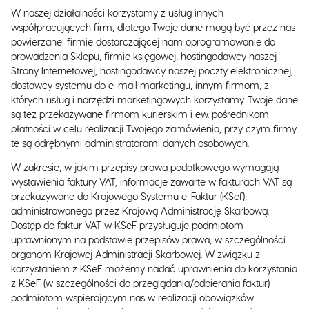
W naszej działalności korzystamy z usług innych
współpracujących firm, dlatego Twoje dane mogą być przez nas
powierzane: firmie dostarczającej nam oprogramowanie do
prowadzenia Sklepu, firmie księgowej, hostingodawcy naszej
Strony Internetowej, hostingodawcy naszej poczty elektronicznej,
dostawcy systemu do e-mail marketingu, innym firmom, z
których usług i narzędzi marketingowych korzystamy. Twoje dane
są też przekazywane firmom kurierskim i ew. pośrednikom
płatności w celu realizacji Twojego zamówienia, przy czym firmy
te są odrębnymi administratorami danych osobowych.
W zakresie, w jakim przepisy prawa podatkowego wymagają
wystawienia faktury VAT, informacje zawarte w fakturach VAT są
przekazywane do Krajowego Systemu e-Faktur (KSef),
administrowanego przez Krajową Administrację Skarbową.
Dostęp do faktur VAT w KSeF przysługuje podmiotom
uprawnionym na podstawie przepisów prawa, w szczególności
organom Krajowej Administracji Skarbowej. W związku z
korzystaniem z KSeF możemy nadać uprawnienia do korzystania
z KSeF (w szczególności do przeglądania/odbierania faktur)
podmiotom wspierającym nas w realizacji obowiązków