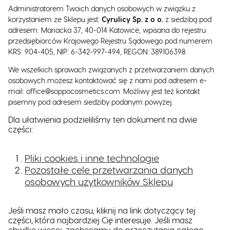
Administratorem Twoich danych osobowych w związku z
korzystaniem ze Sklepu jest:
Cyrulicy Sp. z o o.
z siedzibą pod
adresem: Mariacka 37, 40-014 Katowice, wpisana do rejestru
przedsiębiorców Krajowego Rejestru Sądowego pod numerem
KRS:
904-405
, NIP:
6-342-997-494
, REGON: 389106398
We wszelkich sprawach związanych z przetwarzaniem danych
osobowych możesz kontaktować się z nami pod adresem e-
mail: office@soppocosmetics.com. Możliwy jest też kontakt
pisemny pod adresem siedziby podanym powyżej.
Dla ułatwienia podzieliliśmy ten dokument na dwie
części:
Pliki cookies i inne technologie
Pozostałe cele przetwarzania danych
osobowych użytkowników Sklepu
Jeśli masz mało czasu, kliknij na link dotyczący tej
części, która najbardziej Cię interesuje. Jeśli masz
chwilkę więcej, zachęcamy do przeczytania całego