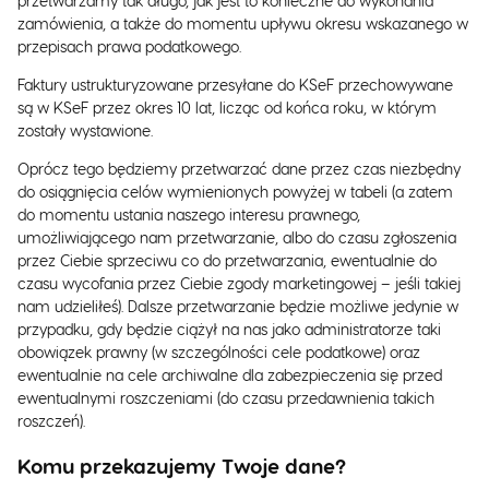
przetwarzamy tak długo, jak jest to konieczne do wykonania
zamówienia, a także do momentu upływu okresu wskazanego w
przepisach prawa podatkowego.
Faktury ustrukturyzowane przesyłane do KSeF przechowywane
są w KSeF przez okres 10 lat, licząc od końca roku, w którym
zostały wystawione.
Oprócz tego będziemy przetwarzać dane przez czas niezbędny
do osiągnięcia celów wymienionych powyżej w tabeli (a zatem
do momentu ustania naszego interesu prawnego,
umożliwiającego nam przetwarzanie, albo do czasu zgłoszenia
przez Ciebie sprzeciwu co do przetwarzania, ewentualnie do
czasu wycofania przez Ciebie zgody marketingowej – jeśli takiej
nam udzieliłeś). Dalsze przetwarzanie będzie możliwe jedynie w
przypadku, gdy będzie ciążył na nas jako administratorze taki
obowiązek prawny (w szczególności cele podatkowe) oraz
ewentualnie na cele archiwalne dla zabezpieczenia się przed
ewentualnymi roszczeniami (do czasu przedawnienia takich
roszczeń).
Komu przekazujemy Twoje dane?